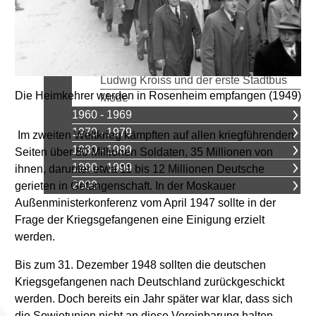
Wohnen
Georg Mühlbauer, ein
Heimkehrerschicksal
Sepp Sebald
Ludwig Kroiss und der erste Stadtbus
Die Heimkehrer werden in Rosenheim empfangen (1949)
Mode
1960 - 1969
1970 - 1979
Im zweiten Weltkrieg kämpften auf allen kriegführenden
1980 - 1989
Seiten über 80 Millionen Soldaten, 35 Millionen von
1990 - 1999
ihnen, darunter etwa 11 bis 12 Millionen Deutsche
2000
gerieten in Gefangenschaft. In der Moskauer
Außenministerkonferenz vom April 1947 sollte in der
Frage der Kriegsgefangenen eine Einigung erzielt
werden.
Bis zum 31. Dezember 1948 sollten die deutschen
Kriegsgefangenen nach Deutschland zurückgeschickt
werden. Doch bereits ein Jahr später war klar, dass sich
die Sowjetunion nicht an diese Vereinbarung halten