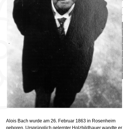
Johann Klepper und die Klepperwerke
Anton Kathrein senior
Mode
1930 - 1939
1940 - 1949
1950 - 1959
1960 - 1969
1970 - 1979
1980 - 1989
1990 - 1999
2000
Alois Bach wurde am 26. Februar 1863 in Rosenheim
geboren. Ursprünglich gelernter Holzbildhauer wandte er