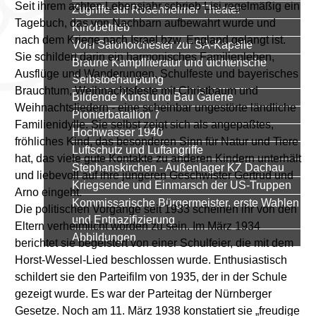
Seit ihrem achten Lebensjahr schrieb Lisi regelmäßig ein
Zugriffe auf Rosenheimer Theater
Tagebuch, das von Nachbarn aufbewahrt wurde und
Kinobetrieb
nach dem Kriege nach Israel bzw. England gelangt ist.
Vom Salonorchester zur SA-Kapelle
Sie schildert darin ein harmonisches Familienleben,
Braune Kampfliteratur und dichterische
Ausflüge und Wanderungen, Schulfeste und bayerisches
Selbstbehauptung
Brauchtum, Weihnachtsfeste mit Christbaum und
Bildende Kunst und Bau Galerie
Weihnachtsliedern - eine scheinbar ungestörte ländliche
Pionierbataillon 7
Familienidylle. Sie selbst zeigt sich als angepaßtes,
Hochwasser 1940
fröhliches Kind, das besonderen Sinn für Natur und Tiere
Luftschutz und Luftangriffe
hat, das viele gute Kontakte zu anderen Kindern unterhält
Stephanskirchen - Außenlager KZ Dachau
und liebevoll auf ihre jüngeren Geschwister Gertrud und
Kriegsende und Einmarsch der US-Truppen
Arno eingeht.
Kommissarische Bürgermeister, erste Wahlen
Die politischen Vorgänge seit 1933 scheinen ihr von den
und Entnazifizierung
Eltern verheimlicht worden zu sein. Im März 1934
Abbildungen
berichtet sie begeistert von einer Schulfeier, die mit dem
Horst-Wessel-Lied beschlossen wurde. Enthusiastisch
schildert sie den Parteifilm von 1935, der in der Schule
gezeigt wurde. Es war der Parteitag der Nürnberger
Gesetze. Noch am 11. März 1938 konstatiert sie „freudige