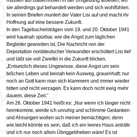
müssen auf Bauernhöfen in der Umgebung arbeiten, wo
sie allerdings gut behandelt werden und sich wohlfühlen.
In seinen Briefen muntert der Vater Lisi auf und macht ihr
Hoffnung auf eine bessere Zukunft.
In den Tagebucheinträgen vom 19. und 20. Oktober 1941
wird hautnah spürbar, wie die Angst zum täglichen
Begleiter geworden ist. Die Nachricht von der
Deportation norddeutscher Verwandter erschüttert Lisi tief
und läßt sie voll Zweifel in die Zukunft blicken.
„Entsetzlich dieses Ungewisse, diese Angst um sein
bißchen Leben und beinah kein Ausweg, grauenhaft; nur
noch an Gott kann man sich klammern und immer wieder
bitten und nicht verzagen. Es kann doch nicht ewig mehr
dauern, diese Zeit."
Am 26. Oktober 1941 heißt es: „Nur wenn ich länger nicht
heimkomme, werde ich unruhig und schlimme Gedanken
und Ahnungen wollen sich meiner bemächtigen; denn
wie leicht könnte es sein, daß ich ein leeres Haus anträfe
und ich nur noch allein Übriggebheben wäre! Es ist