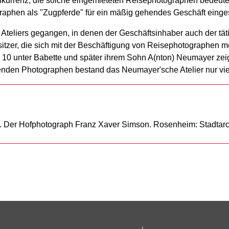
urrenz, die solche eingemieteten Reisephotographen bedeutete
graphen als "Zugpferde" für ein mäßig gehendes Geschäft einges
n Ateliers gegangen, in denen der Geschäftsinhaber auch der tä
rbesitzer, die sich mit der Beschäftigung von Reisephotographen
e 10 unter Babette und später ihrem Sohn A(nton) Neumayer zeigt
renden Photographen bestand das Neumayer'sche Atelier nur vie
m. Der Hofphotograph Franz Xaver Simson. Rosenheim: Stadtar