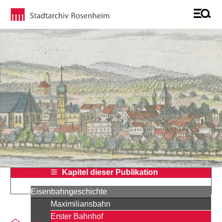
Kapitel dieser Publikation
Eisenbahngeschichte
Maximiliansbahn
Erster Bahnhof
Sie befinden sich auf der Seite "Rosenheims neues „Tor zur 