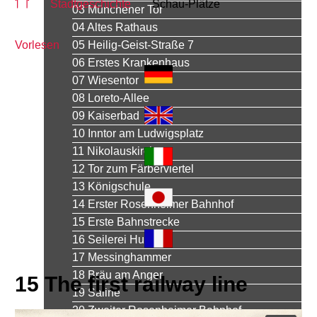
Stadtgeschichte
Schau-Plätze
03 Münchener Tor
04 Altes Rathaus
Vorlesen
05 Heilig-Geist-Straße 7
06 Erstes Krankenhaus
07 Wiesentor
08 Loreto-Allee
09 Kaiserbad
10 Inntor am Ludwigsplatz
11 Nikolauskirche
12 Tor zum Färberviertel
13 Königschule
14 Erster Rosenheimer Bahnhof
15 Erste Bahnstrecke
16 Seilerei Huber
17 Messinghammer
18 Bräu am Anger
15 The first railway line
19 Saline
20 Zweiter Rosenheimer Bahnhof