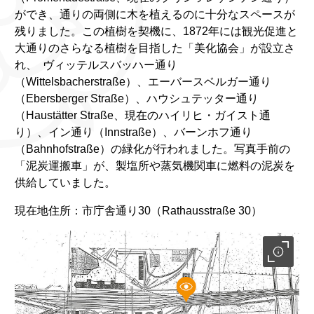
ができ、通りの両側に木を植えるのに十分なスペースが
残りました。この植樹を契機に、1872年には観光促進と
大通りのさらなる植樹を目指した「美化協会」が設立さ
れ、 ヴィッテルスバッハー通り
（Wittelsbacherstraße）、エーバースベルガー通り
（Ebersberger Straße）、ハウシュテッター通り
（Haustätter Straße、現在のハイリヒ・ガイスト通
り）、イン通り（Innstraße）、バーンホフ通り
（Bahnhofstraße）の緑化が行われました。写真手前の
「泥炭運搬車」が、製塩所や蒸気機関車に燃料の泥炭を
供給していました。
現在地住所：市庁舎通り30（Rathausstraße 30）