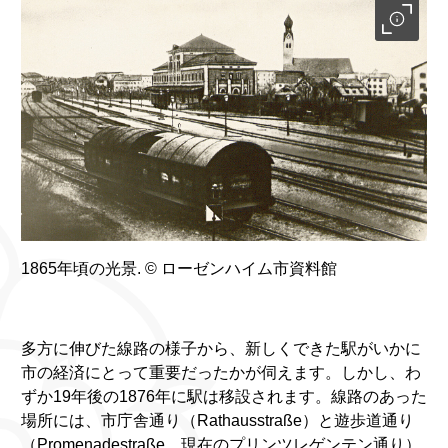
1865年頃の光景. © ローゼンハイム市資料館
多方に伸びた線路の様子から、新しくできた駅がいかに
市の経済にとって重要だったかが伺えます。しかし、わ
ずか19年後の1876年に駅は移設されます。線路のあった
場所には、市庁舎通り（Rathausstraße）と遊歩道通り
（Promenadestraße、現在のプリンツレゲンテン通り）