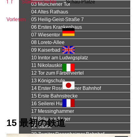
Stadtgeschichte
Schau-Plätze
03 Münchener Tor
04 Altes Rathaus
Vorlesen
05 Heilig-Geist-Straße 7
06 Erstes Krankenhaus
07 Wiesentor
08 Loreto-Allee
09 Kaiserbad
10 Inntor am Ludwigsplatz
11 Nikolauskirche
12 Tor zum Färberviertel
13 Königschule
14 Erster Rosenheimer Bahnhof
15 Erste Bahnstrecke
16 Seilerei Huber
17 Messinghammer
18 Bräu am Anger
15 最初の鉄道
19 Saline
20 Zweiter Rosenheimer Bahnhof