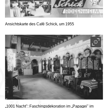
Ansichtskarte des Café Schick, um 1955
„1001 Nacht": Faschingsdekoration im „Papagei" im