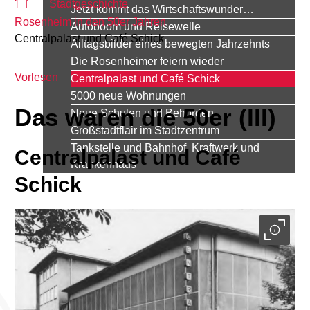
Stadtgeschichte
Jetzt kommt das Wirtschaftswunder…
Rosenheim in den 50er Jahren
Autoboom und Reisewelle
Centralpalast und Café Schick
Alltagsbilder eines bewegten Jahrzehnts
Die Rosenheimer feiern wieder
Vorlesen
Centralpalast und Café Schick
5000 neue Wohnungen
Das waren die 50er (III)
Neue Schulen und Behörden
Großstadtflair im Stadtzentrum
Tankstelle und Bahnhof, Kraftwerk und
Centralpalast und Café
Krankenhaus
Schick