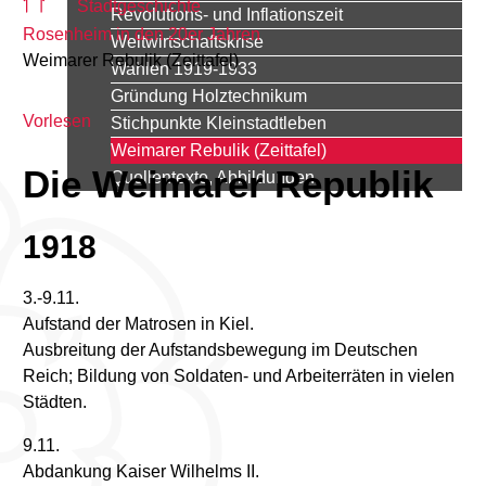
Stadtgeschichte
Revolutions- und Inflationszeit
Rosenheim in den 20er Jahren
Weltwirtschaftskrise
Weimarer Rebulik (Zeittafel)
Wahlen 1919-1933
Gründung Holztechnikum
Vorlesen
Stichpunkte Kleinstadtleben
Weimarer Rebulik (Zeittafel)
Die Weimarer Republik
Quellentexte, Abbildungen
1918
3.-9.11.
Aufstand der Matrosen in Kiel.
Ausbreitung der Aufstandsbewegung im Deutschen
Reich; Bildung von Soldaten- und Arbeiterräten in vielen
Städten.
9.11.
Abdankung Kaiser Wilhelms II.