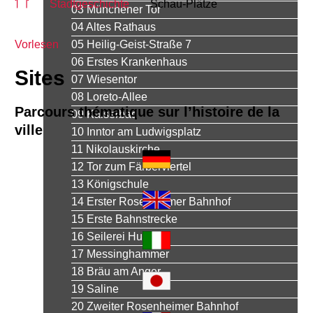
Stadtgeschichte
Schau-Plätze
03 Münchener Tor
04 Altes Rathaus
Vorlesen
05 Heilig-Geist-Straße 7
06 Erstes Krankenhaus
Sites
07 Wiesentor
08 Loreto-Allee
Parcours thématique sur l’histoire de la
09 Kaiserbad
ville
10 Inntor am Ludwigsplatz
11 Nikolauskirche
12 Tor zum Färberviertel
13 Königschule
14 Erster Rosenheimer Bahnhof
15 Erste Bahnstrecke
16 Seilerei Huber
17 Messinghammer
18 Bräu am Anger
19 Saline
20 Zweiter Rosenheimer Bahnhof