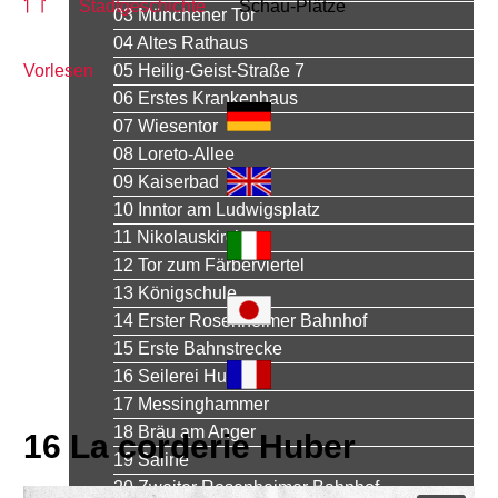
Stadtgeschichte
Schau-Plätze
03 Münchener Tor
04 Altes Rathaus
Vorlesen
05 Heilig-Geist-Straße 7
06 Erstes Krankenhaus
07 Wiesentor
08 Loreto-Allee
09 Kaiserbad
10 Inntor am Ludwigsplatz
11 Nikolauskirche
12 Tor zum Färberviertel
13 Königschule
14 Erster Rosenheimer Bahnhof
15 Erste Bahnstrecke
16 Seilerei Huber
17 Messinghammer
18 Bräu am Anger
16 La corderie Huber
19 Saline
20 Zweiter Rosenheimer Bahnhof