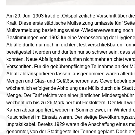
Am 29. Juni 1903 trat die „Ortspolizeiliche Vorschrift über
Kraft. Diese erste städtische Müllsatzung umfasste fünf Seit
Müllvermeidung beziehungsweise -Wiederverwertung noch ke
Bestimmungen von 1903 für eine Verbesserung der Hygiene in
Abfälle durfte nur noch in dichten, fest verschließbaren Ton
bereitgestellt werden und durften nur so schwer sein, dass
konnten. Neue Abfallgruben durften nicht mehr errichtet wer
Vorschriften. Für die gebührenpflichtige Teilnahme an der M
Abfall abtransportieren lassen; ausgenommen waren allerd
Mengen und Glas- und Gefäßscherben aus Gewerbebetrieben
wöchentlich erfolgende Abholung des Mülls durch die Stadt z
Menge. Der Tarif reichte von einer jährlichen Mindestgebühr v
wöchentlich bis zu 26 Mark bei fünf Hektolitern. Der Müll w
Karren abtransportiert, wobei im Sommer zwei, im Winter d
Kutschdienst im Einsatz waren. Der stetige Bevölkerungs
unpraktikabel. Bereits 1929 waren die Anschaffung eines mo
genormter, von der Stadt gestellter Tonnen geplant. Doch 