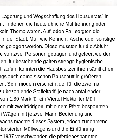
 die Lagerung und Wegschaffung des Hausunrats" in
en, in denen die heute übliche Mülltrennung oder
in Thema waren. Auf jeden Fall sorgten die
 der Stadt. Müll wie Kehricht, Asche oder sonstige
nen gelagert werden. Diese mussten für die Abfuhr
 sie von zwei Personen getragen und geleert werden
den, für bestehende galten strenge hygienische
üllabfuhr konnten die Hausbesitzer ihren sämtlichen
ings auch damals schon Bauschutt in größeren
. Sehr modern erscheint der für die zweimal
u bezahlende Staffeltarif, je nach anfallender
on 1,30 Mark für ein Viertel Hektoliter Müll
urde mit zweirädrigen, mit einem Pferd bespannten
rei Wägen mit je zwei Mann Bedienung und
zuwachs machte dieses System jedoch zunehmend
torisierten Müllwagens und die Einführung
erst 1937 verschwanden die pferdebespannten