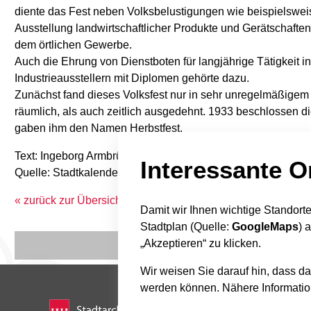
diente das Fest neben Volksbelustigungen wie beispielswe
Ausstellung landwirtschaftlicher Produkte und Gerätschaften
dem örtlichen Gewerbe.
Auch die Ehrung von Dienstboten für langjährige Tätigkeit i
Industrieausstellern mit Diplomen gehörte dazu.
Zunächst fand dieses Volksfest nur in sehr unregelmäßigem 
räumlich, als auch zeitlich ausgedehnt. 1933 beschlossen die
gaben ihm den Namen Herbstfest.
Text: Ingeborg Armbrüster
Interessante O
Quelle: Stadtkalender "Bilder aus Alt-Rosenheim", 1995/8
« zurück zur Übersicht
Damit wir Ihnen wichtige Standor
Stadtplan (Quelle:
GoogleMaps
) 
„Akzeptieren“ zu klicken.
Wir weisen Sie darauf hin, dass da
werden können. Nähere Information