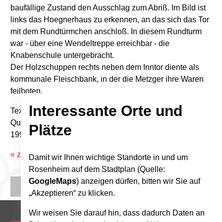
baufällige Zustand den Ausschlag zum Abriß. Im Bild ist
links das Hoegnerhaus zu erkennen, an das sich das Tor
mit dem Rundtürmchen anschloß. In diesem Rundturm
war - über eine Wendeltreppe erreichbar - die
Knabenschule untergebracht.
Der Holzschuppen rechts neben dem Inntor diente als
kommunale Fleischbank, in der die Metzger ihre Waren
feilboten.
Interessante Orte und
Text: Ingeborg Armbrüster
Quelle: Stadtkalender "Bilder aus Alt-Rosenheim",
Plätze
1995/3
« zurück zur Übersicht
Damit wir Ihnen wichtige Standorte in und um
Rosenheim auf dem Stadtplan (Quelle:
GoogleMaps
) anzeigen dürfen, bitten wir Sie auf
„Akzeptieren“ zu klicken.
Wir weisen Sie darauf hin, dass dadurch Daten an