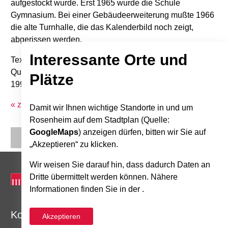
aufgestockt wurde. Erst 1965 wurde die Schule
Gymnasium. Bei einer Gebäudeerweiterung mußte 1966
die alte Turnhalle, die das Kalenderbild noch zeigt,
abgerissen werden.
Interessante Orte und
Text: Ingeborg Armbrüster
Quelle: Stadtkalender "Bilder aus Alt-Rosenheim".
Plätze
1997/7
« zurück zur Übersicht
Damit wir Ihnen wichtige Standorte in und um
Rosenheim auf dem Stadtplan (Quelle:
GoogleMaps
) anzeigen dürfen, bitten wir Sie auf
„Akzeptieren“ zu klicken.
Wir weisen Sie darauf hin, dass dadurch Daten an
Dritte übermittelt werden können. Nähere
Informationen finden Sie in der .
Kontakt
Akzeptieren