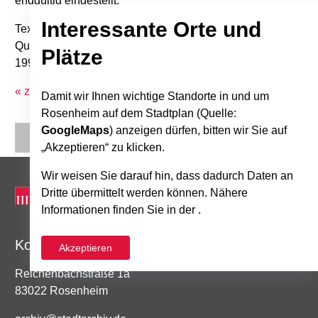
endgültig eingestellt.
Interessante Orte und
Text: Ingeborg Armbrüster
Quelle: Stadtkalender "Bilder aus Alt-Rosenheim",
Plätze
1996/8
« zurück zur Übersicht
Damit wir Ihnen wichtige Standorte in und um
Rosenheim auf dem Stadtplan (Quelle:
GoogleMaps
) anzeigen dürfen, bitten wir Sie auf
„Akzeptieren“ zu klicken.
Wir weisen Sie darauf hin, dass dadurch Daten an
Dritte übermittelt werden können. Nähere
Informationen finden Sie in der .
Kontakt
Akzeptieren
Reichenbachstraße 1a
83022 Rosenheim