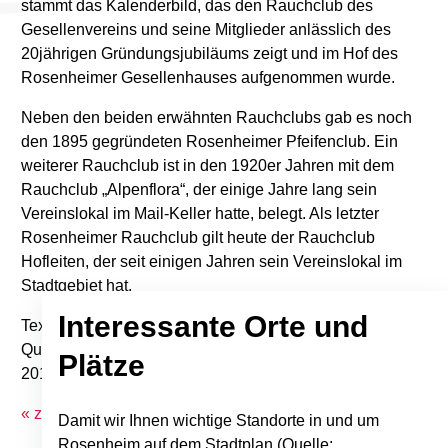
stammt das Kalenderbild, das den Rauchclub des
Gesellenvereins und seine Mitglieder anlässlich des
20jährigen Gründungsjubiläums zeigt und im Hof des
Rosenheimer Gesellenhauses aufgenommen wurde.
Neben den beiden erwähnten Rauchclubs gab es noch
den 1895 gegründeten Rosenheimer Pfeifenclub. Ein
weiterer Rauchclub ist in den 1920er Jahren mit dem
Rauchclub „Alpenflora“, der einige Jahre lang sein
Vereinslokal im Mail-Keller hatte, belegt. Als letzter
Rosenheimer Rauchclub gilt heute der Rauchclub
Hofleiten, der seit einigen Jahren sein Vereinslokal im
Stadtgebiet hat.
Interessante Orte und
Text: Karl Mair
Quelle: Stadtkalender "Bilder aus Alt-Rosenheim",
Plätze
2013/2
« zurück zur Übersicht
Damit wir Ihnen wichtige Standorte in und um
Rosenheim auf dem Stadtplan (Quelle: