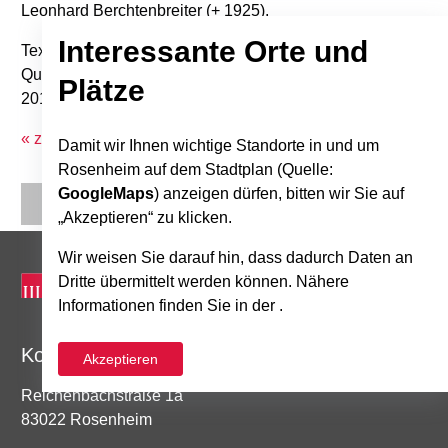
Leonhard Berchtenbreiter (+ 1925).
Interessante Orte und
Text: Tobias Teyke
Quelle: Stadtkalender "Bilder aus Alt-Rosenheim",
Plätze
2010/6
« zurück zur Übersicht
Damit wir Ihnen wichtige Standorte in und um
Rosenheim auf dem Stadtplan (Quelle:
GoogleMaps
) anzeigen dürfen, bitten wir Sie auf
„Akzeptieren“ zu klicken.
Wir weisen Sie darauf hin, dass dadurch Daten an
Dritte übermittelt werden können. Nähere
Informationen finden Sie in der .
Kontakt
Akzeptieren
Reichenbachstraße 1a
83022 Rosenheim